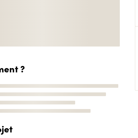
ment ?
jet