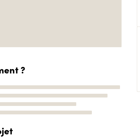
ment ?
jet