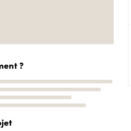
ment ?
jet