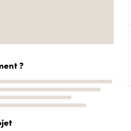
ment ?
jet