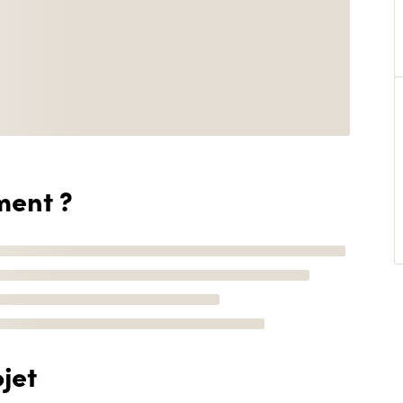
ment ?
jet