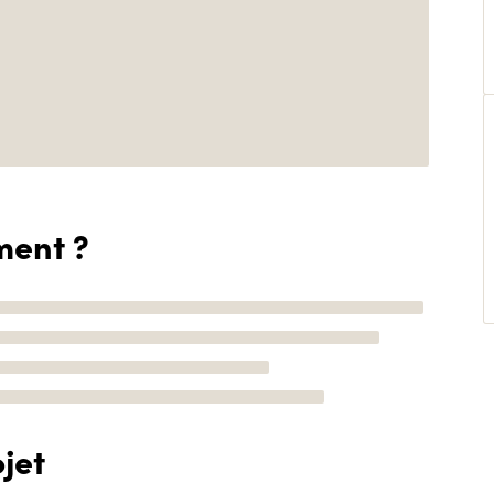
ment ?
jet