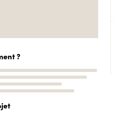
ment ?
jet