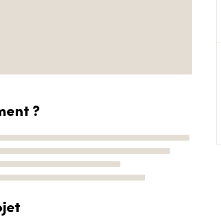
ment ?
jet