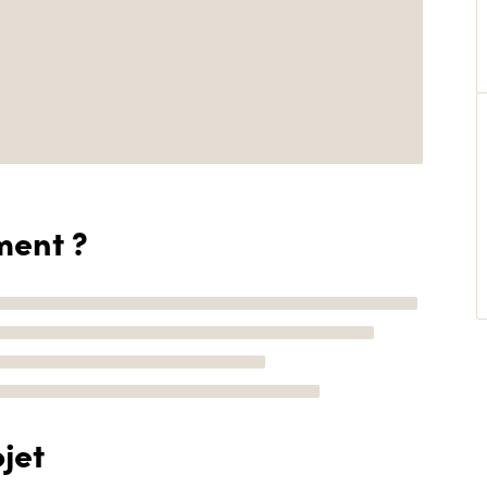
ment ?
jet