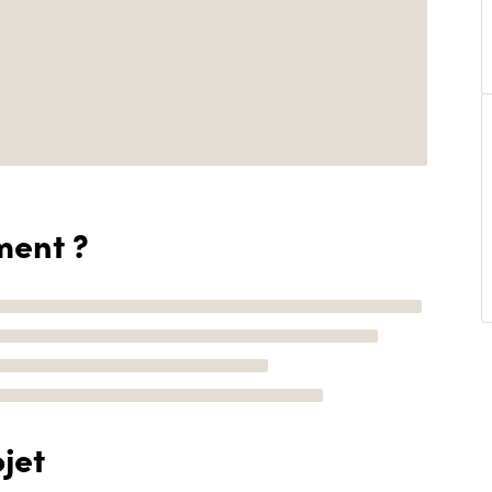
ment ?
jet