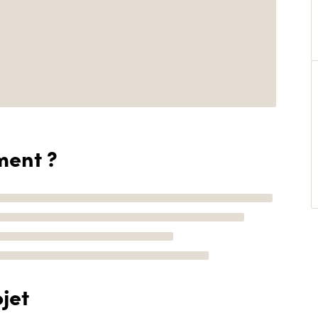
ment ?
jet