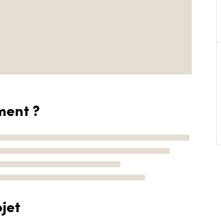
ment ?
jet