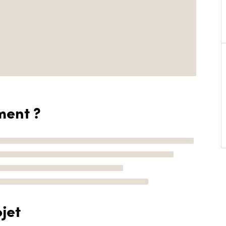
ment ?
jet