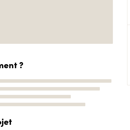
ment ?
jet