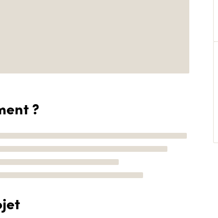
ment ?
jet