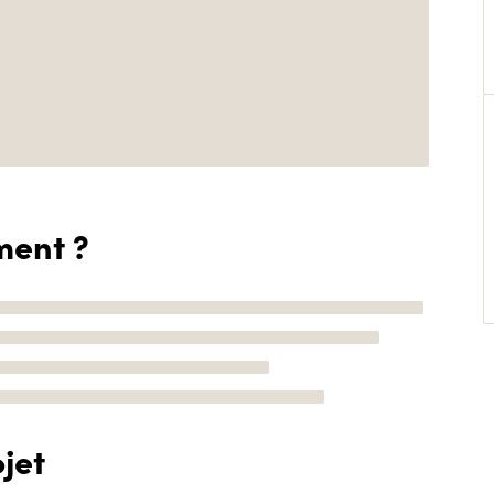
ment ?
jet