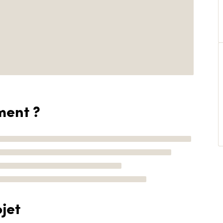
ment ?
jet