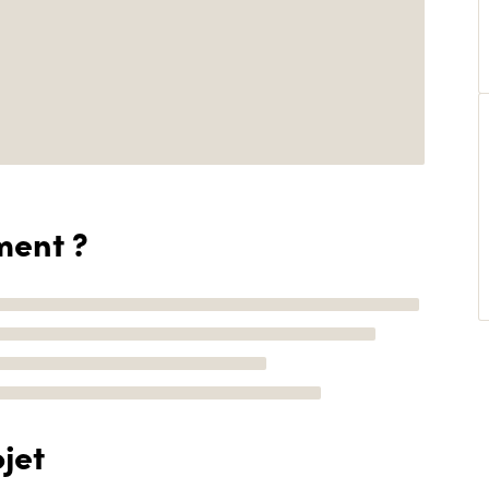
ment ?
jet