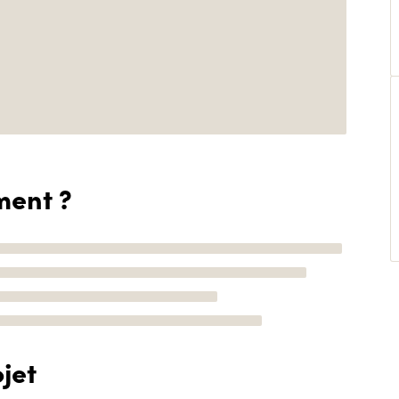
ment ?
jet