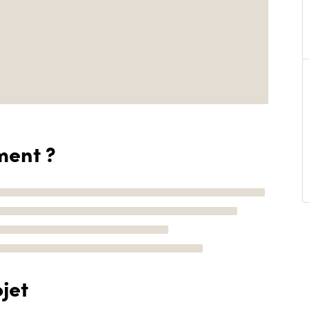
ment ?
jet