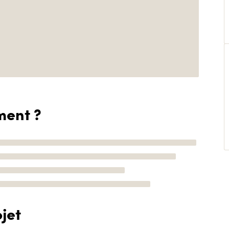
ment ?
jet