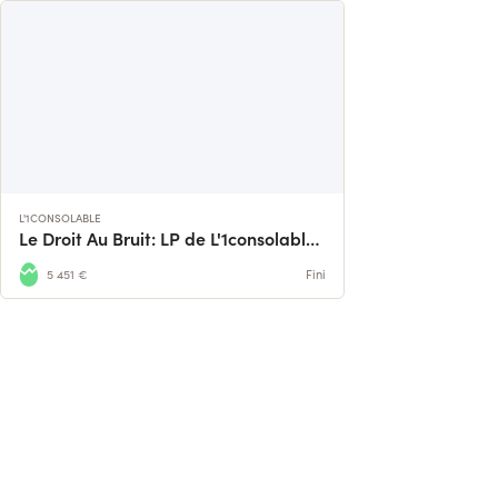
L'1CONSOLABLE
Le Droit Au Bruit: LP de L'1consolable & Tideux !
5 451 €
Fini