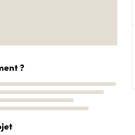
ment ?
jet