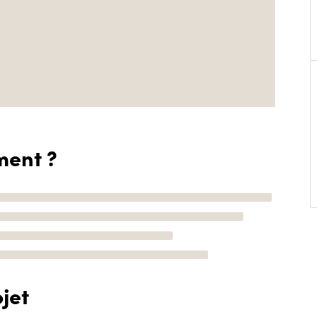
ment ?
jet