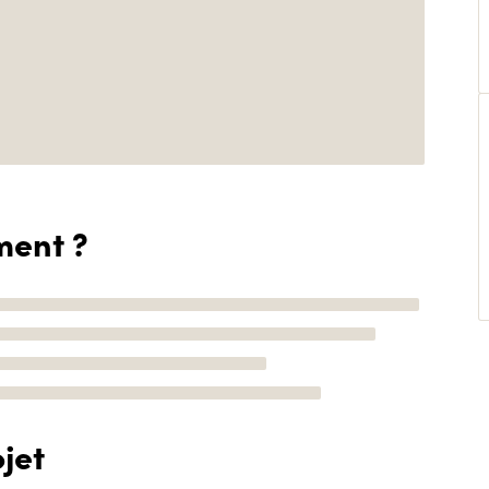
ment ?
jet