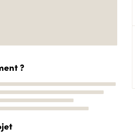
ment ?
jet