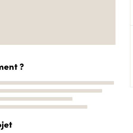
ment ?
jet