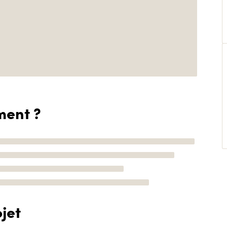
ment ?
jet