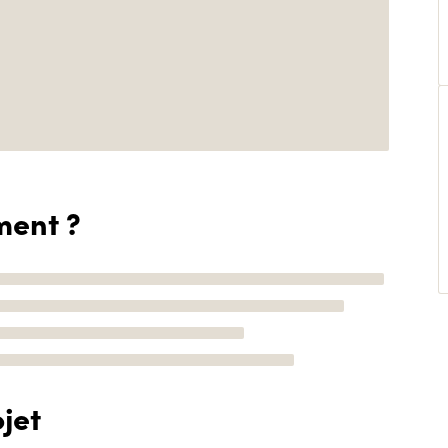
ment ?
jet