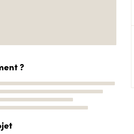
ment ?
jet