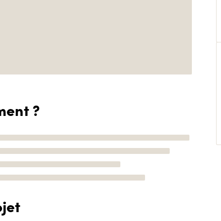
ment ?
jet