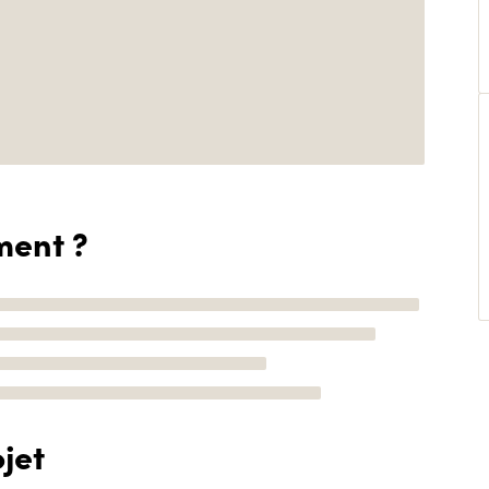
ment ?
jet