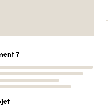
ment ?
jet