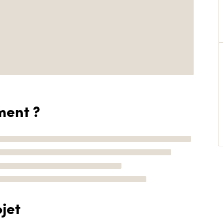
ment ?
jet