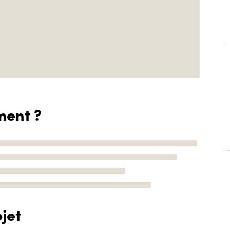
ment ?
jet