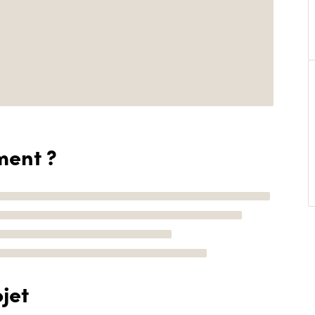
ment ?
jet