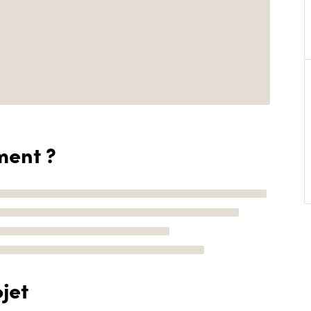
ment ?
jet