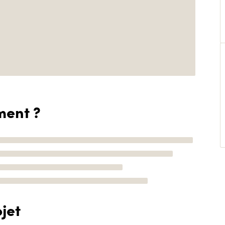
ment ?
jet