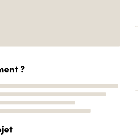
ment ?
jet