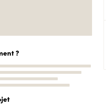
ment ?
jet