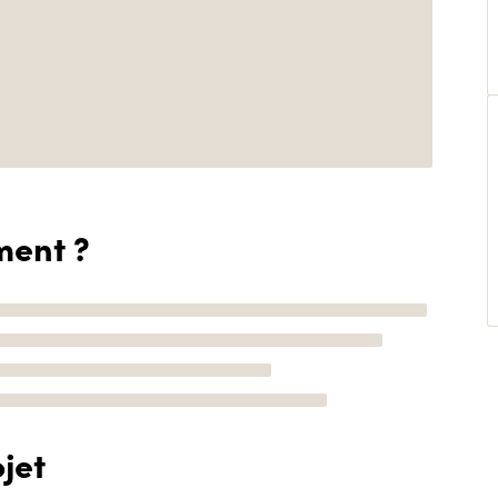
ment ?
jet