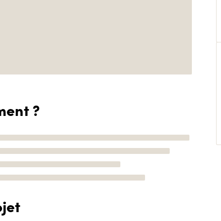
ment ?
jet