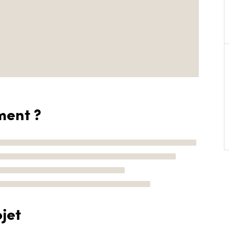
ment ?
jet