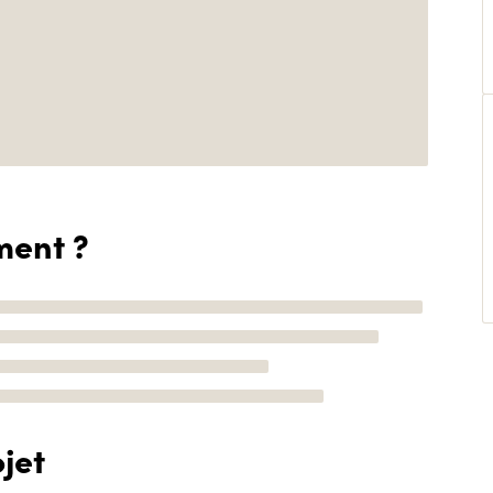
ment ?
jet