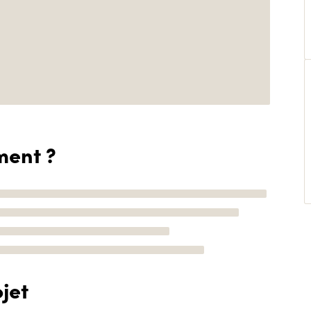
ment ?
jet