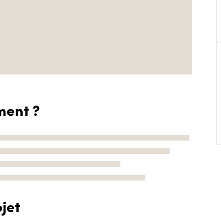
ment ?
jet