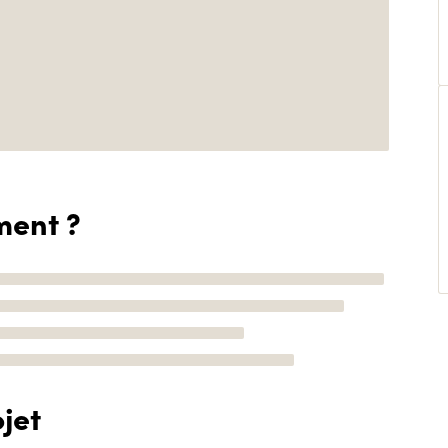
ment ?
jet