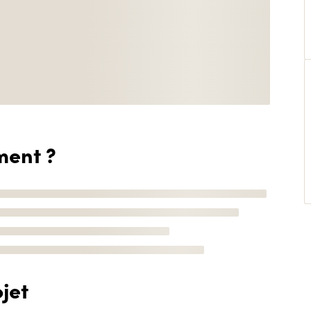
ment ?
jet