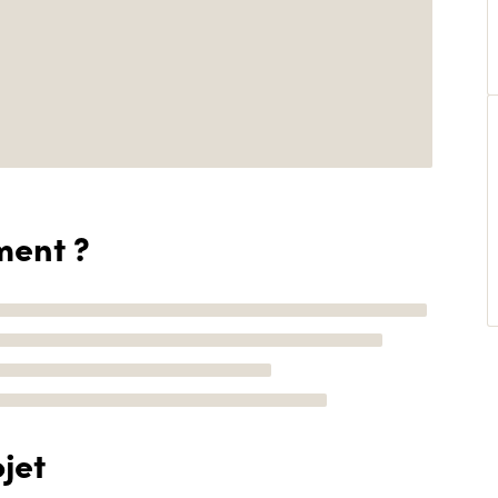
ment ?
jet