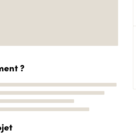
ment ?
jet